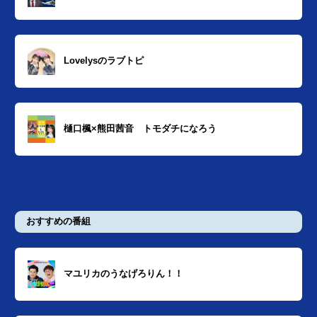
Lovelysのラブトピ
樋口楓×熊田茜音 トモダチになろう
おすすめの番組
マユリカのうなげろりん！！