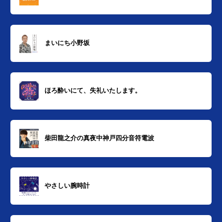
まいにち小野坂
ほろ酔いにて、失礼いたします。
柴田龍之介の真夜中神戸四分音符電波
やさしい腕時計