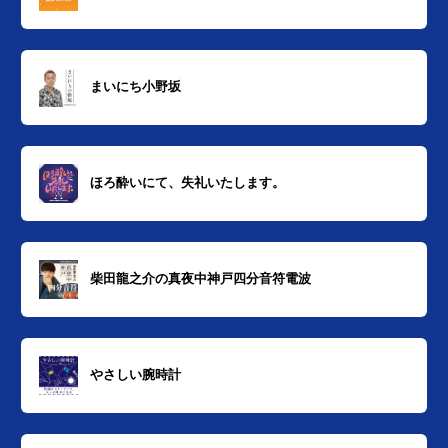
まいにち小野坂
ほろ酔いにて、失礼いたします。
柴田龍之介の真夜中神戸四分音符電波
やさしい腕時計