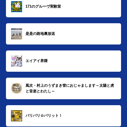
171のグルーヴ実験室
是是の路地裏放送
エイアイ界隈
風次・村上のうずまき管におじゃまします～太陽と虎
と音楽とわたし～
バリバリ☆バリット！