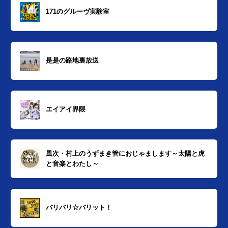
171のグルーヴ実験室
是是の路地裏放送
エイアイ界隈
風次・村上のうずまき管におじゃまします～太陽と虎
と音楽とわたし～
バリバリ☆バリット！