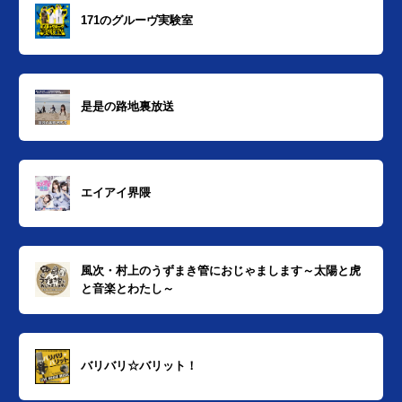
171のグルーヴ実験室
是是の路地裏放送
エイアイ界隈
風次・村上のうずまき管におじゃまします～太陽と虎
と音楽とわたし～
バリバリ☆バリット！